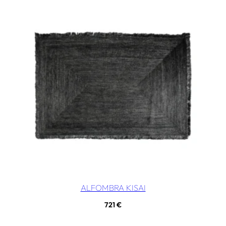
ALFOMBRA KISAI
721
€