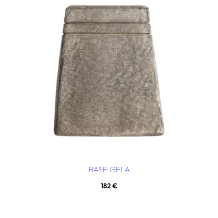
BASE GELA
182
€