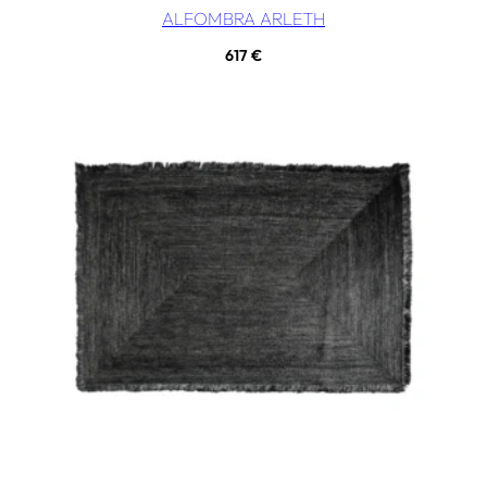
ALFOMBRA ARLETH
617
€