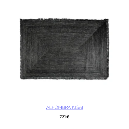
ALFOMBRA KISAI
721
€