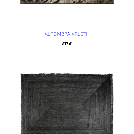
ALFOMBRA ARLETH
617
€