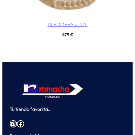
ALFOMBRA ZULAI
479
€
Tu tienda favorita…
Instagram
Facebook