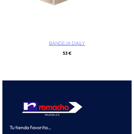
BANDEJA DAILY
53
€
Tu tienda favorita…