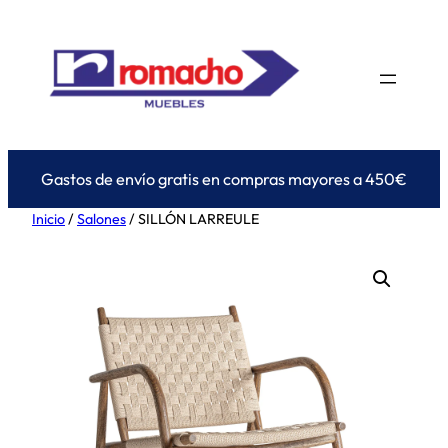
Saltar
al
contenido
Gastos de envío gratis en compras mayores a 450€
Inicio
/
Salones
/ SILLÓN LARREULE