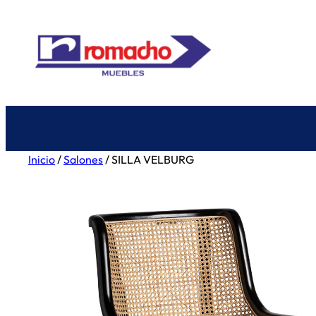
Saltar
al
contenido
Inicio
/
Salones
/ SILLA VELBURG