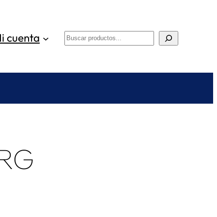
i cuenta
Buscar
URG