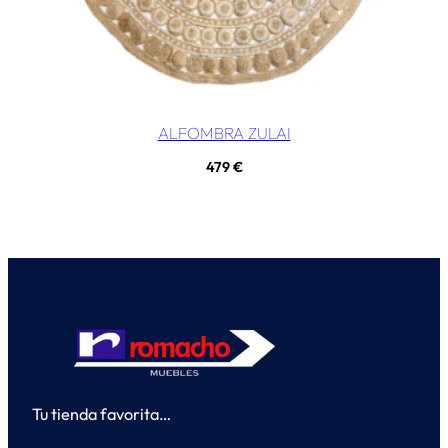
ALFOMBRA ZULAI
479
€
Tu tienda favorita…