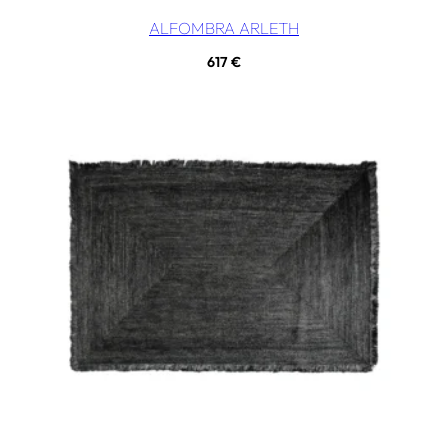
ALFOMBRA ARLETH
617
€