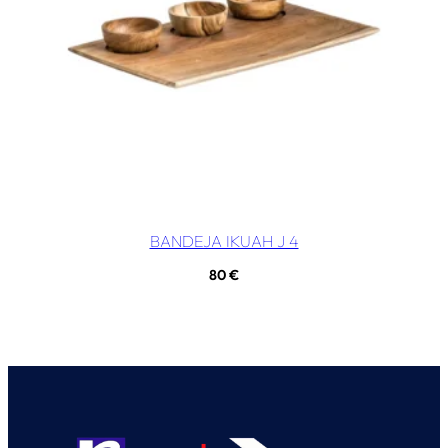
BANDEJA IKUAH J 4
80
€