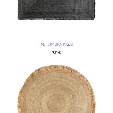
ALFOMBRA KISAI
721
€