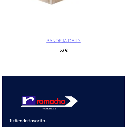
BANDEJA DAILY
53
€
Tu tienda favorita…