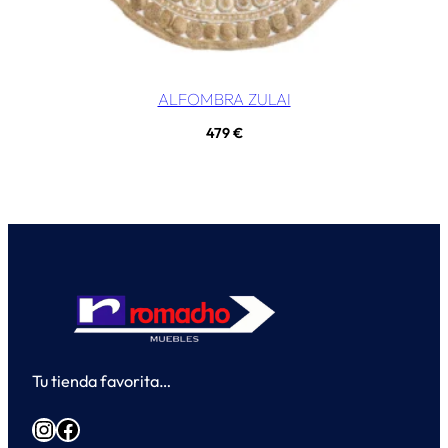
ALFOMBRA ZULAI
479
€
Tu tienda favorita…
Instagram
Facebook