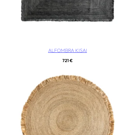
ALFOMBRA KISAI
721
€