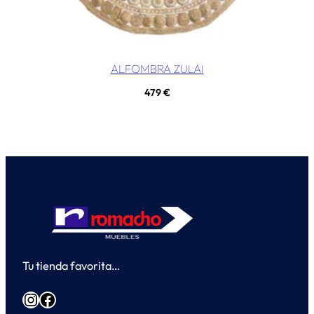
ALFOMBRA ZULAI
479
€
Tu tienda favorita…
Instagram
Facebook