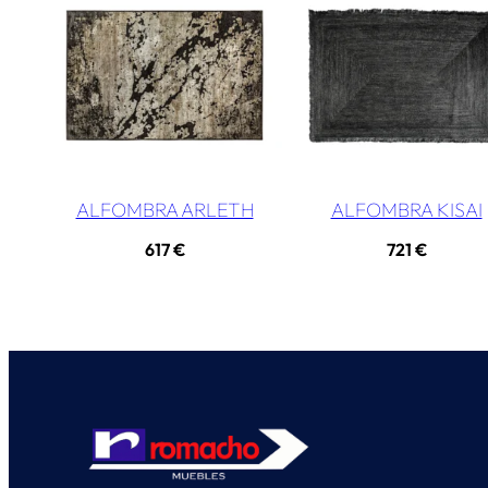
ALFOMBRA ARLETH
ALFOMBRA KISAI
617
€
721
€