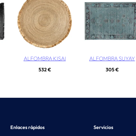
ALFOMBRA KISAI
ALFOMBRA SUYAY
532
€
305
€
Enlaces rápidos
Servicios