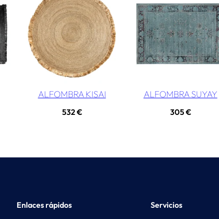
ALFOMBRA KISAI
ALFOMBRA SUYAY
532
€
305
€
Enlaces rápidos
Servicios