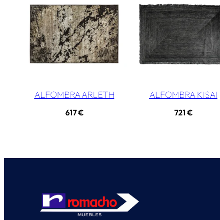
ALFOMBRA ARLETH
ALFOMBRA KISAI
617
€
721
€