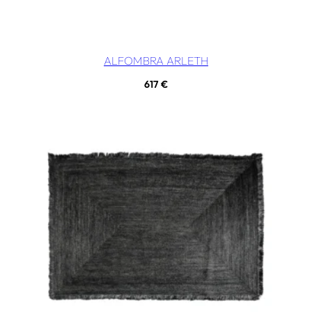
ALFOMBRA ARLETH
617
€