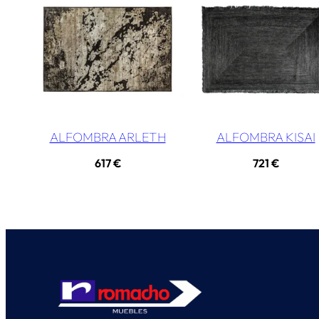
ALFOMBRA ARLETH
ALFOMBRA KISAI
617
€
721
€