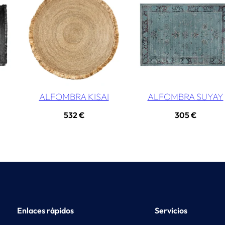
ALFOMBRA KISAI
ALFOMBRA SUYAY
532
€
305
€
Enlaces rápidos
Servicios