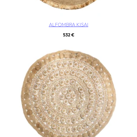
ALFOMBRA KISAI
532
€