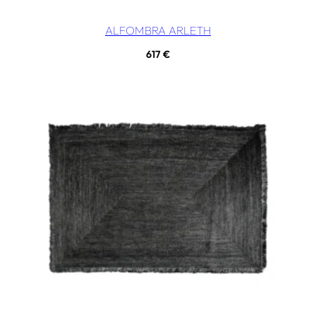
ALFOMBRA ARLETH
617
€