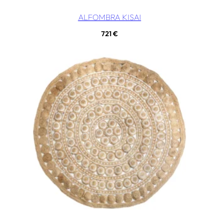
ALFOMBRA KISAI
721
€