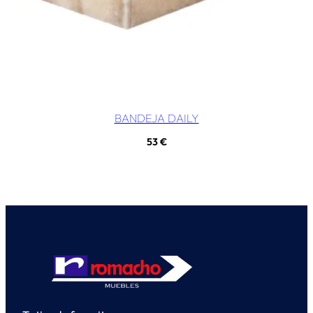
BANDEJA DAILY
53
€