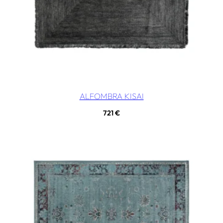
ALFOMBRA KISAI
721
€