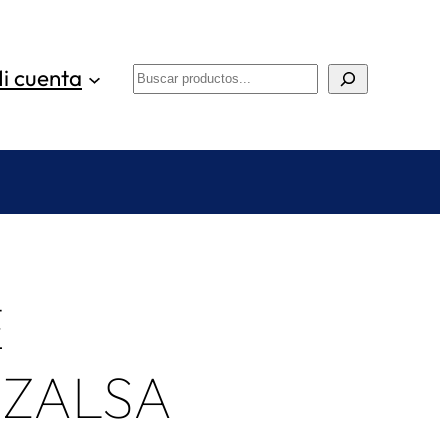
i cuenta
Buscar
E
ZALSA