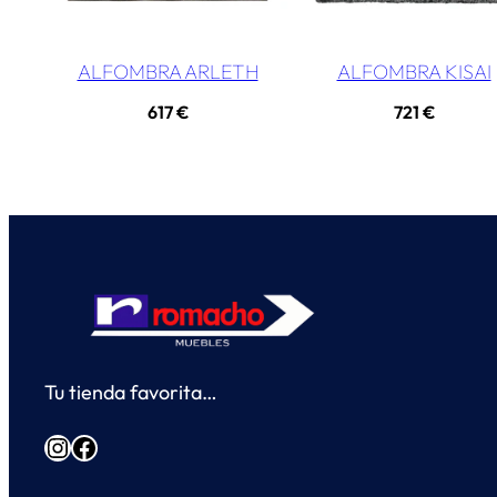
ALFOMBRA ARLETH
ALFOMBRA KISAI
617
€
721
€
Tu tienda favorita…
Instagram
Facebook