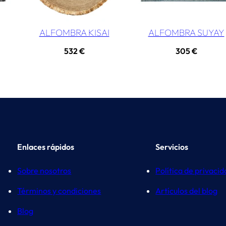
ALFOMBRA KISAI
ALFOMBRA SUYAY
532
€
305
€
Enlaces rápidos
Servicios
Sobre nosotros
Política de privaci
Términos y condiciones
Artículos del blog
Blog