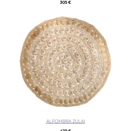
305
€
ALFOMBRA ZULAI
479
€