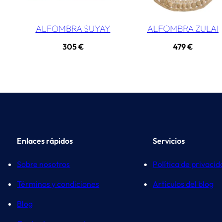
ALFOMBRA SUYAY
ALFOMBRA ZULAI
305
€
479
€
Enlaces rápidos
Servicios
Sobre nosotros
Política de privaci
Términos y condiciones
Artículos del blog
Blog