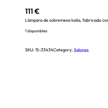
111
€
Lámpara de sobremesa kaila, fabricado con
1 disponibles
SKU:
15-33434
Category:
Salones