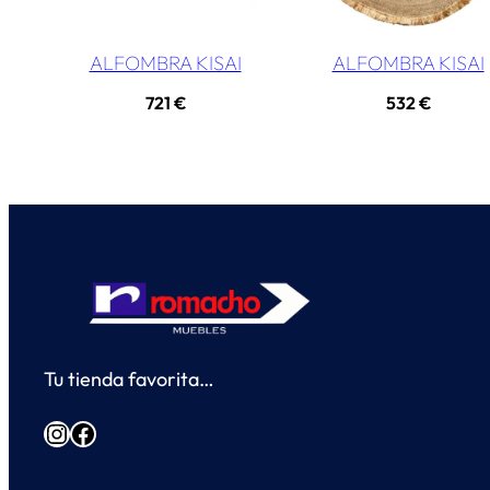
ALFOMBRA KISAI
ALFOMBRA KISAI
721
€
532
€
Tu tienda favorita…
Instagram
Facebook