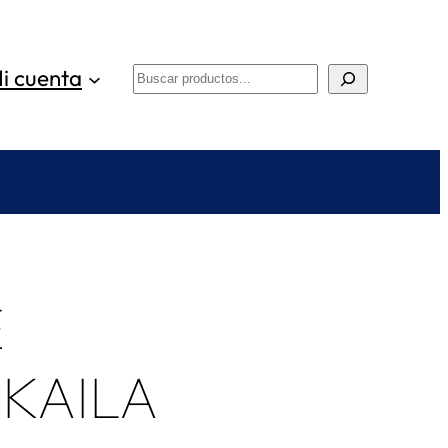
i cuenta
Buscar
E
KAILA