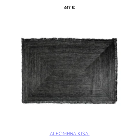
617
€
ALFOMBRA KISAI