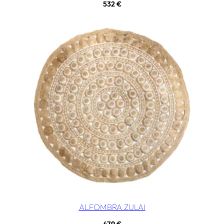
532
€
ALFOMBRA ZULAI
479
€