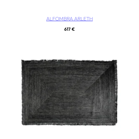
ALFOMBRA ARLETH
617
€