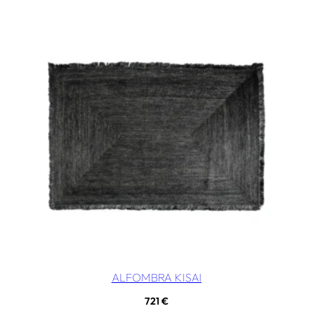
ALFOMBRA KISAI
721
€