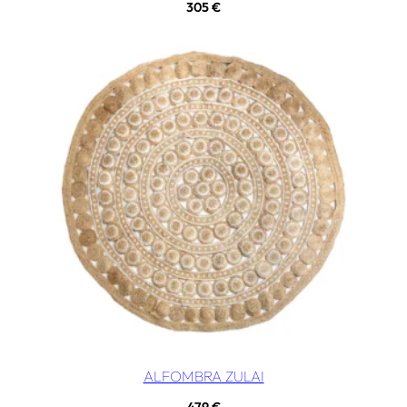
305
€
ALFOMBRA ZULAI
479
€