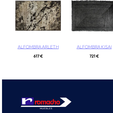
ALFOMBRA ARLETH
ALFOMBRA KISAI
617
€
721
€