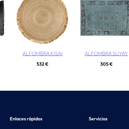
ALFOMBRA KISAI
ALFOMBRA SUYAY
532
€
305
€
Enlaces rápidos
Servicios