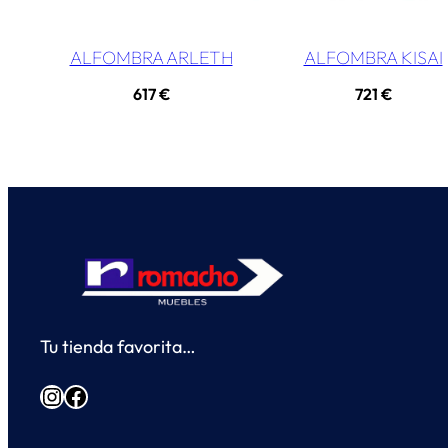
ALFOMBRA ARLETH
ALFOMBRA KISAI
617
€
721
€
Tu tienda favorita…
Instagram
Facebook