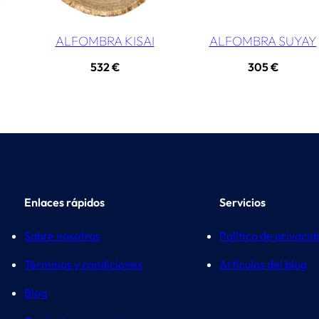
ALFOMBRA KISAI
ALFOMBRA SUYAY
532
€
305
€
Enlaces rápidos
Servicios
Sobre nosotros
Política de privaci
Términos y condiciones
Artículos del blog
Blog