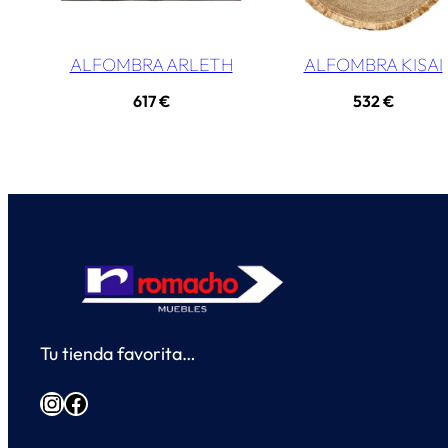
ALFOMBRA ARLETH
ALFOMBRA KISAI
617
€
532
€
Tu tienda favorita…
Instagram
Facebook