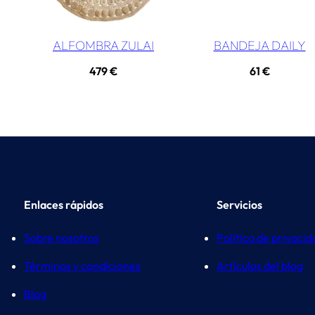
ALFOMBRA ZULAI
BANDEJA DAILY
479
€
61
€
Enlaces rápidos
Servicios
Sobre nosotros
Política de privaci
Términos y condiciones
Artículos del blog
Blog