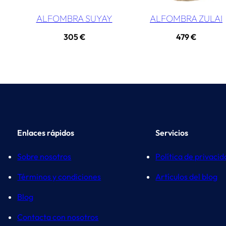
ALFOMBRA SUYAY
ALFOMBRA ZULAI
305
€
479
€
Enlaces rápidos
Servicios
Sobre nosotros
Política de privaci
Términos y condiciones
Artículos del blog
Blog
Contacta con nosotros