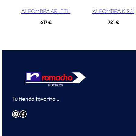
ALFOMBRA ARLETH
ALFOMBRA KISAI
617
€
721
€
Tu tienda favorita…
Instagram
Facebook