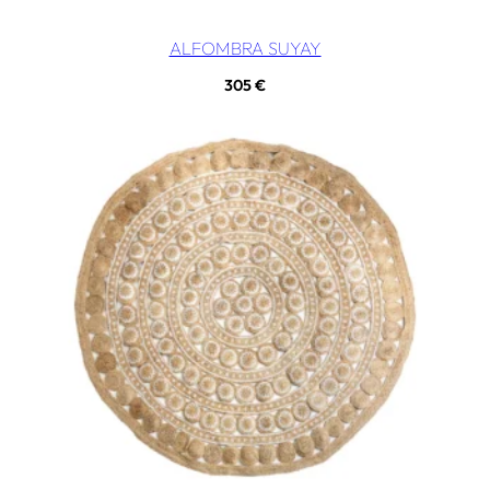
ALFOMBRA SUYAY
305
€