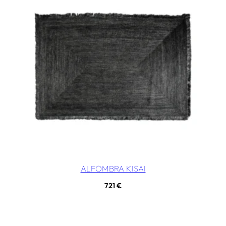
ALFOMBRA KISAI
721
€