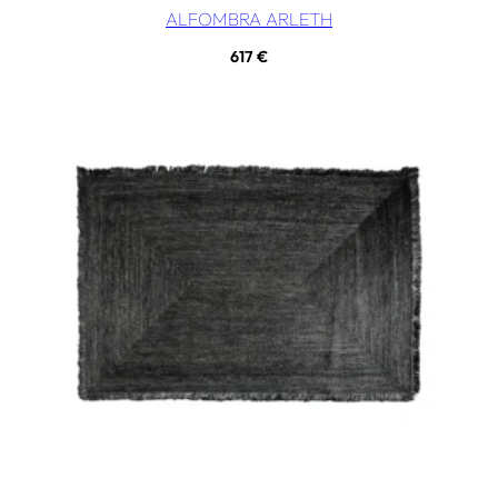
ALFOMBRA ARLETH
617
€