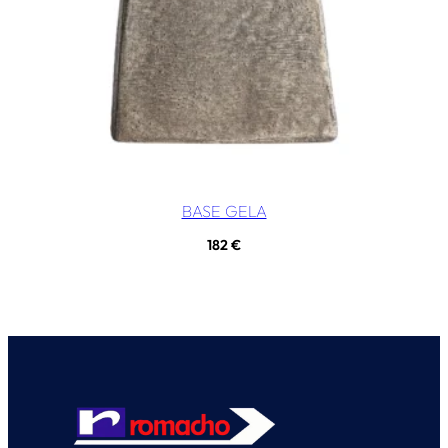
BASE GELA
182
€