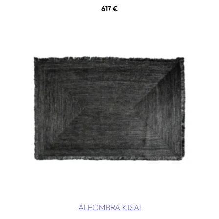
617
€
ALFOMBRA KISAI