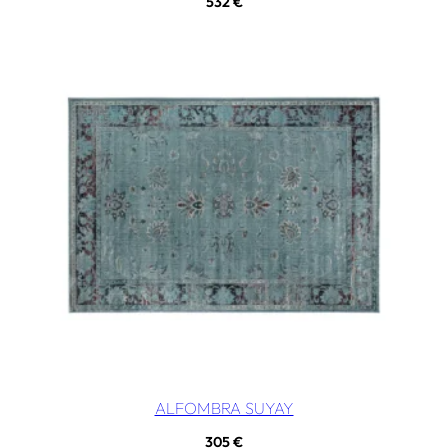
532
€
ALFOMBRA SUYAY
305
€