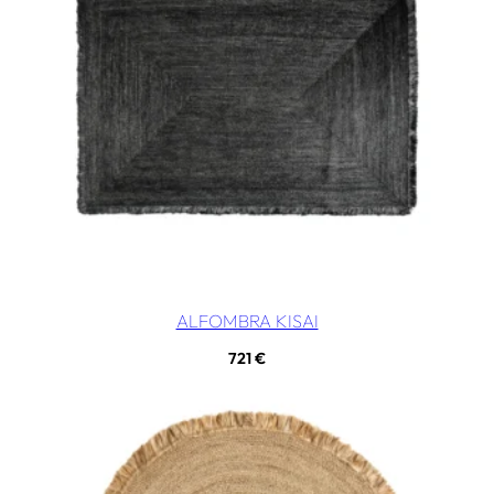
ALFOMBRA KISAI
721
€