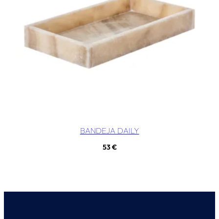
BANDEJA DAILY
53
€