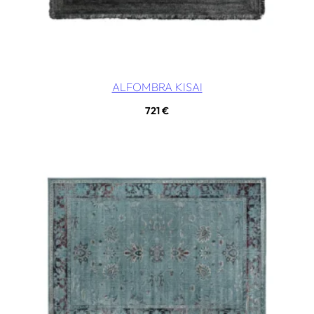
ALFOMBRA KISAI
721
€