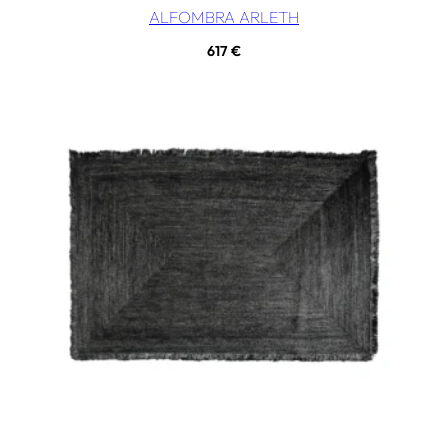
ALFOMBRA ARLETH
617
€