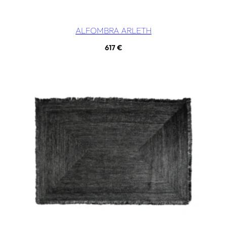
ALFOMBRA ARLETH
617
€