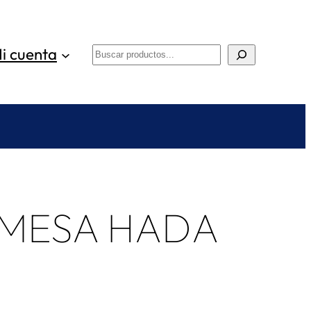
i cuenta
Buscar
 MESA HADA