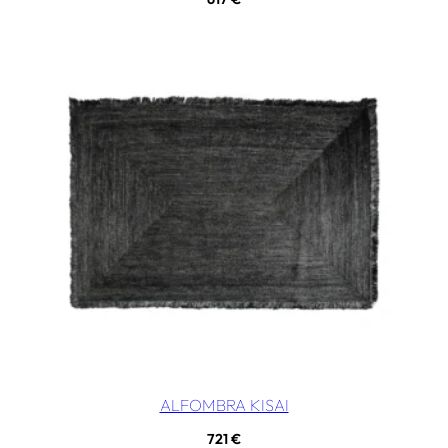
ALFOMBRA KISAI
721
€