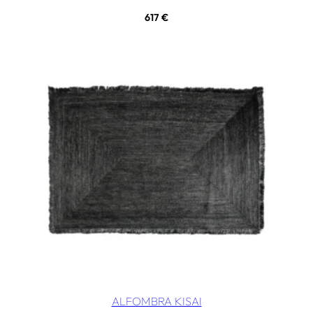
617
€
ALFOMBRA KISAI