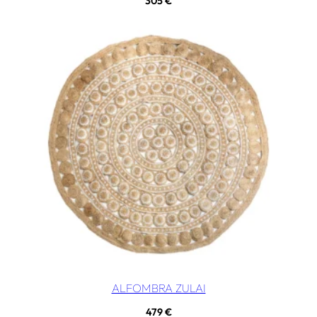
305
€
ALFOMBRA ZULAI
479
€