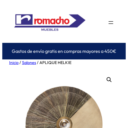
Saltar
al
contenido
Gastos de envío gratis en compras mayores a 450€
Inicio
/
Salones
/ APLIQUE HELKIE