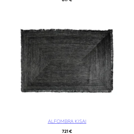
ALFOMBRA KISAI
721
€