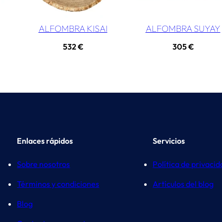
ALFOMBRA KISAI
ALFOMBRA SUYAY
532
€
305
€
Enlaces rápidos
Servicios
Sobre nosotros
Política de privaci
Términos y condiciones
Artículos del blog
Blog