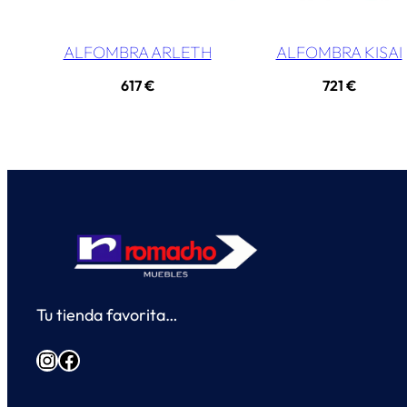
ALFOMBRA ARLETH
ALFOMBRA KISAI
617
€
721
€
Tu tienda favorita…
Instagram
Facebook