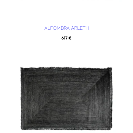
ALFOMBRA ARLETH
617
€